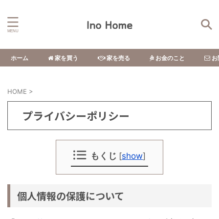
ホーム
家を買う
家を売る
お金のこと
お
HOME
>
プライバシーポリシー
もくじ
[
show
]
個人情報の保護について