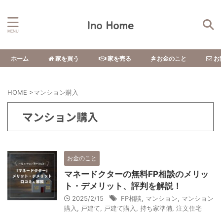
ホーム
家を買う
家を売る
お金のこと
お
HOME
>
マンション購入
マンション購入
お金のこと
マネードクターの無料FP相談のメリッ
ト・デメリット、評判を解説！
2025/2/15
FP相談
,
マンション
,
マンション
購入
,
戸建て
,
戸建て購入
,
持ち家準備
,
注文住宅