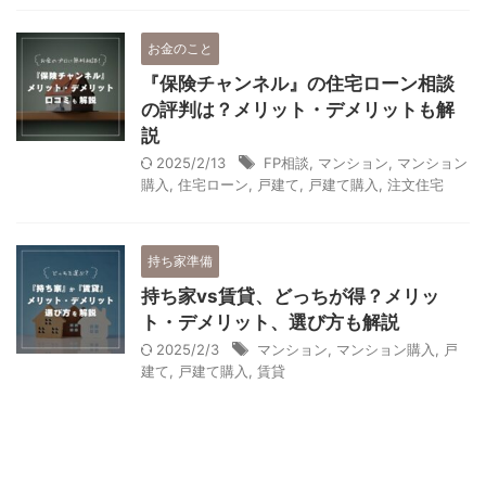
お金のこと
『保険チャンネル』の住宅ローン相談
の評判は？メリット・デメリットも解
説
2025/2/13
FP相談
,
マンション
,
マンション
購入
,
住宅ローン
,
戸建て
,
戸建て購入
,
注文住宅
持ち家準備
持ち家vs賃貸、どっちが得？メリッ
ト・デメリット、選び方も解説
2025/2/3
マンション
,
マンション購入
,
戸
建て
,
戸建て購入
,
賃貸