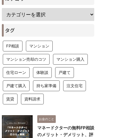
タグ
FP相談
マンション
マンション売却のコツ
マンション購入
住宅ローン
体験談
戸建て
戸建て購入
持ち家準備
注文住宅
賃貸
資料請求
お金のこと
マネードクターの無料FP相談
のメリット・デメリット、評