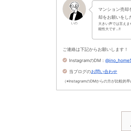
マンション売却
却をお願いをし
いの
大きい声では言えま
能性大です…!!
ご連絡は下記からお願いします！
InstagramのDM：
@ino_home
当ブログの
お問い合わせ
（※InstagramのDMからの方が比