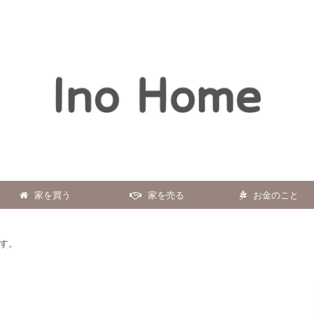
家を買う
家を売る
お金のこと
す。