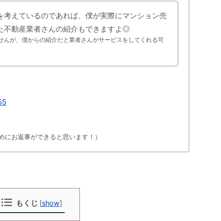
を考えているのであれば、僕が実際にマンション売
た不動産業者さんの紹介もできますよ◎
せんが、僕からの紹介だと業者さんがサービスをしてくれる可
55
較的早めにお返事ができると思います！）
もくじ
[
show
]